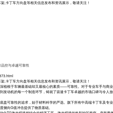
车架,卡丁车方向盘等相关信息发布和资讯展示，敬请关注！
苛品控与卓越可靠性
373.html
车架,卡丁车方向盘等相关信息发布和资讯展示，敬请关注！
深植根于车辆最基础却又最核心的素质——可靠性。对于专业车手与商业
到发动机的每一个制造环节，铸就了宙速卡丁车卓越的市场口碑与令人放
底盘可靠性的追求，始于材料科学的严选。旗下所有中高端卡丁车及专业车
度侧向G值冲击提供了物质基础。
自动化TG激光焊接相结合的精湛工艺。激光焊接的热影响区极窄，变形量