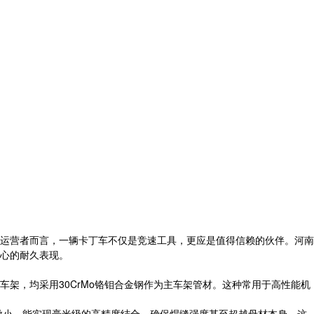
运营者而言，一辆卡丁车不仅是竞速工具，更应是值得信赖的伙伴。河南
心的耐久表现。
架，均采用30CrMo铬钼合金钢作为主车架管材。这种常用于高性能机
微小，能实现毫米级的高精度结合，确保焊缝强度甚至超越母材本身。这