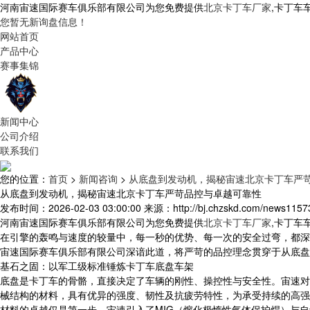
河南宙速国际赛车俱乐部有限公司为您免费提供
北京卡丁车厂家
,卡丁车
您暂无新询盘信息！
网站首页
产品中心
赛事集锦
新闻中心
公司介绍
联系我们
您的位置：
首页
>
新闻咨询
>
从底盘到发动机，揭秘宙速北京卡丁车严
从底盘到发动机，揭秘宙速北京卡丁车严苛品控与卓越可靠性
发布时间：2026-02-03 03:00:00
来源：http://bj.chzskd.com/news1157
河南宙速国际赛车俱乐部有限公司为您免费提供
北京卡丁车厂家
,卡丁车
在引擎的轰鸣与速度的较量中，每一秒的优势、每一次的安全过弯，都深
宙速国际赛车俱乐部有限公司深谙此道，将严苛的品控理念贯穿于从底盘
基石之固：以军工级标准锤炼卡丁车底盘车架
底盘是卡丁车的骨骼，直接决定了车辆的刚性、操控性与安全性。宙速对
械结构的材料，具有优异的强度、韧性及抗疲劳特性，为承受持续的高强
材料的卓越仅是第一步。宙速引入了MIG（熔化极惰性气体保护焊）与