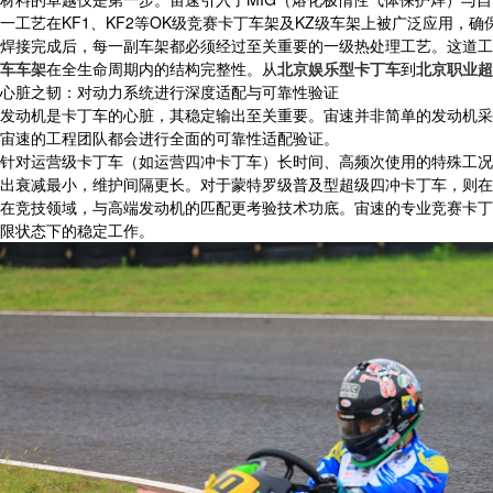
一工艺在KF1、KF2等OK级竞赛卡丁车架及KZ级车架上被广泛应用
焊接完成后，每一副车架都必须经过至关重要的一级热处理工艺。这道工
车车架
在全生命周期内的结构完整性。从
北京娱乐型卡丁车
到
北京职业超
心脏之韧：对动力系统进行深度适配与可靠性验证
发动机是卡丁车的心脏，其稳定输出至关重要。宙速并非简单的发动机采购
宙速的工程团队都会进行全面的可靠性适配验证。
针对运营级卡丁车（如运营四冲卡丁车）长时间、高频次使用的特殊工况
出衰减最小，维护间隔更长。对于蒙特罗级普及型超级四冲卡丁车，则在
在竞技领域，与高端发动机的匹配更考验技术功底。宙速的专业竞赛卡丁车
限状态下的稳定工作。