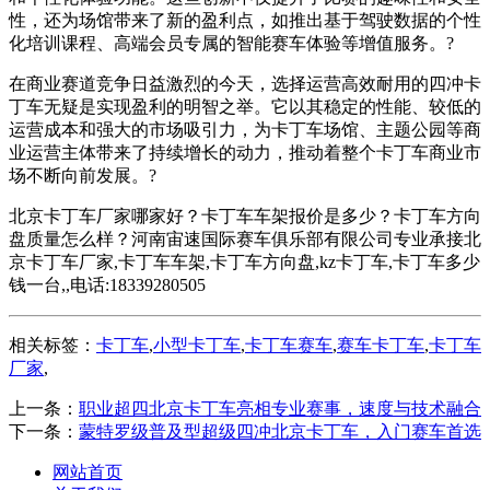
性，还为场馆带来了新的盈利点，如推出基于驾驶数据的个性
化培训课程、高端会员专属的智能赛车体验等增值服务。?
在商业赛道竞争日益激烈的今天，选择运营高效耐用的四冲卡
丁车无疑是实现盈利的明智之举。它以其稳定的性能、较低的
运营成本和强大的市场吸引力，为卡丁车场馆、主题公园等商
业运营主体带来了持续增长的动力，推动着整个卡丁车商业市
场不断向前发展。?
北京卡丁车厂家哪家好？卡丁车车架报价是多少？卡丁车方向
盘质量怎么样？河南宙速国际赛车俱乐部有限公司专业承接北
京卡丁车厂家,卡丁车车架,卡丁车方向盘,kz卡丁车,卡丁车多少
钱一台,,电话:18339280505
相关标签：
卡丁车
,
小型卡丁车
,
卡丁车赛车
,
赛车卡丁车
,
卡丁车
厂家
,
上一条：
职业超四北京卡丁车亮相专业赛事，速度与技术融合
下一条：
蒙特罗级普及型超级四冲北京卡丁车，入门赛车首选
网站首页