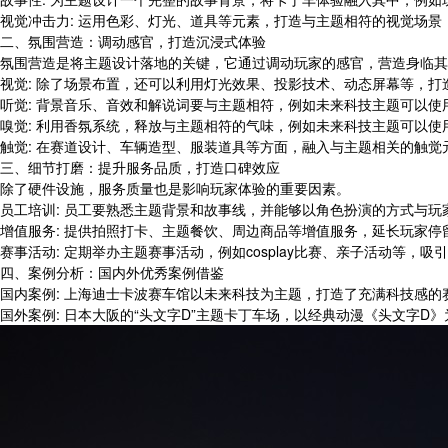
视觉冲击力: 运用色彩、灯光、道具等元素，打造与主题相符的视觉场
二、氛围营造：调动感官，打造沉浸式体验
氛围营造是将主题设计落地的关键，它通过调动玩家的感官，营造身临其
视觉: 除了场景布置，还可以利用灯光效果、投影技术、动态屏幕等，
听觉: 背景音乐、音效和解说词要与主题相符，例如未来科技主题可以
嗅觉: 利用香氛系统，释放与主题相符的气味，例如未来科技主题可以
触觉: 在赛道设计、车辆造型、服装道具等方面，融入与主题相关的触
三、细节打磨：提升服务品质，打造口碑效应
除了硬件设施，服务质量也是影响玩家体验的重要因素。
员工培训: 员工要熟悉主题背景和故事线，并能够以角色扮演的方式与玩
增值服务: 提供拍照打卡、主题餐饮、周边商品等增值服务，延长玩家停
赛事活动: 定期举办主题赛事活动，例如cosplay比赛、亲子活动等，
四、案例分析：国内外优秀案例借鉴
国内案例: 上海迪士卡波赛车馆以未来科技为主题，打造了充满科技感
国外案例: 日本大阪的“头文字D”主题卡丁车场，以经典动漫《头文字