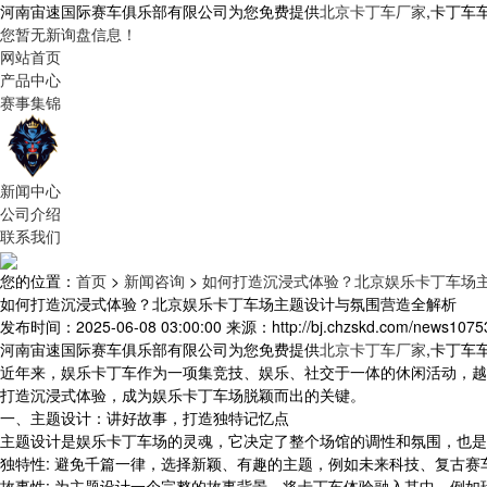
河南宙速国际赛车俱乐部有限公司为您免费提供
北京卡丁车厂家
,卡丁车
您暂无新询盘信息！
网站首页
产品中心
赛事集锦
新闻中心
公司介绍
联系我们
您的位置：
首页
>
新闻咨询
>
如何打造沉浸式体验？北京娱乐卡丁车场
如何打造沉浸式体验？北京娱乐卡丁车场主题设计与氛围营造全解析
发布时间：2025-06-08 03:00:00
来源：http://bj.chzskd.com/news1075
河南宙速国际赛车俱乐部有限公司为您免费提供
北京卡丁车厂家
,卡丁车
近年来，娱乐卡丁车作为一项集竞技、娱乐、社交于一体的休闲活动，越
打造沉浸式体验，成为娱乐卡丁车场脱颖而出的关键。
一、主题设计：讲好故事，打造独特记忆点
主题设计是娱乐卡丁车场的灵魂，它决定了整个场馆的调性和氛围，也是
独特性: 避免千篇一律，选择新颖、有趣的主题，例如未来科技、复古赛
故事性: 为主题设计一个完整的故事背景，将卡丁车体验融入其中，例