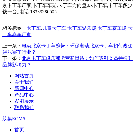
京卡丁车厂家,卡丁车车架,卡丁车方向盘,kz卡丁车,卡丁车多少
钱一台,,电话:18339280505
相关标签：
卡丁车
,
儿童卡丁车
,
卡丁车游乐场
,
卡丁车赛车场
,
卡
丁车赛车厂家
,
上一条：
电动北京卡丁车趋势：环保电动北京卡丁车如何改变
娱乐赛车行业？
下一条：
北京卡丁车俱乐部运营新思路：如何吸引会员并提升
品牌影响力？
网站首页
关于我们
新闻中心
产品中心
案例展示
联系我们
筑巢ECMS
首页