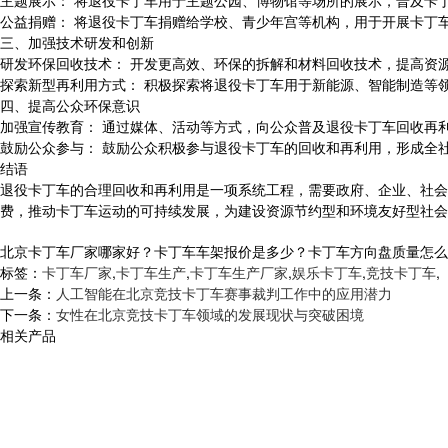
主题展示： 将退役卡丁车用于主题公园、博物馆等场所的展示，普及卡
公益捐赠： 将退役卡丁车捐赠给学校、青少年宫等机构，用于开展卡丁
三、加强技术研发和创新
研发环保回收技术： 开发更高效、环保的拆解和材料回收技术，提高资
探索新型再利用方式： 积极探索将退役卡丁车用于新能源、智能制造等
四、提高公众环保意识
加强宣传教育： 通过媒体、活动等方式，向公众普及退役卡丁车回收再
鼓励公众参与： 鼓励公众积极参与退役卡丁车的回收和再利用，形成全
结语
退役卡丁车的合理回收和再利用是一项系统工程，需要政府、企业、社会
费，推动卡丁车运动的可持续发展，为建设资源节约型和环境友好型社会
北京卡丁车厂家哪家好？卡丁车车架报价是多少？卡丁车方向盘质量怎么样？河
标签：
卡丁车厂家
,
卡丁车生产
,
卡丁车生产厂家
,
娱乐卡丁车
,
竞技卡丁车
,
上一条：
人工智能在北京竞技卡丁车赛事裁判工作中的应用潜力
下一条：
女性在北京竞技卡丁车领域的发展现状与突破困境
相关产品