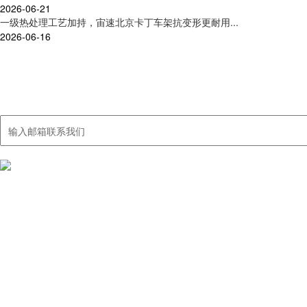
2026-06-21
一级热处理工艺加持，宙速北京卡丁车架抗变形更耐用...
2026-06-16
联系我们
集卡丁车及周边产品研发、制造、销售、服务于一体
我们国内的销售网络覆盖大多数城市，出口销售额40%以上，远销中东
产品中心
北京荒野卡丁
北京职业超四
北京娱乐型卡
北京周边产品