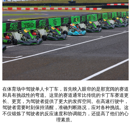
在体育场中驾驶单人卡丁车，首先映入眼帘的是那宽阔的赛道
和具有挑战性的弯道。这里的赛道通常比传统的卡丁车赛道更
长、更宽，为驾驶者提供了更大的发挥空间。在高速行驶中，
驾驶者需要时刻保持清醒，准确判断路况，应对各种挑战。这
不仅锻炼了驾驶者的反应速度和协调能力，还提高了他们的心
理素质。