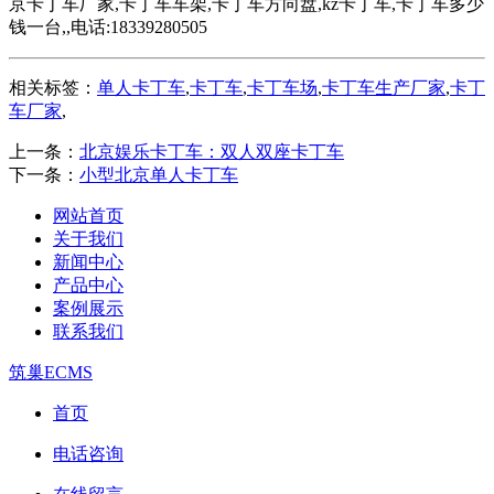
京卡丁车厂家,卡丁车车架,卡丁车方向盘,kz卡丁车,卡丁车多少
钱一台,,电话:18339280505
相关标签：
单人卡丁车
,
卡丁车
,
卡丁车场
,
卡丁车生产厂家
,
卡丁
车厂家
,
上一条：
北京娱乐卡丁车：双人双座卡丁车
下一条：
小型北京单人卡丁车
网站首页
关于我们
新闻中心
产品中心
案例展示
联系我们
筑巢ECMS
首页
电话咨询