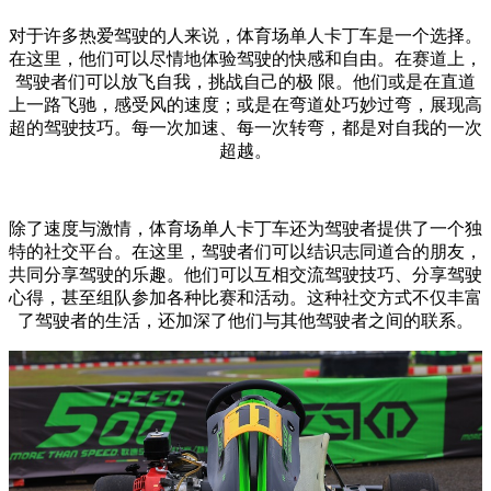
对于许多热爱驾驶的人来说，体育场单人卡丁车是一个选择。
在这里，他们可以尽情地体验驾驶的快感和自由。在赛道上，
驾驶者们可以放飞自我，挑战自己的极 限。他们或是在直道
上一路飞驰，感受风的速度；或是在弯道处巧妙过弯，展现高
超的驾驶技巧。每一次加速、每一次转弯，都是对自我的一次
超越。
除了速度与激情，体育场单人卡丁车还为驾驶者提供了一个独
特的社交平台。在这里，驾驶者们可以结识志同道合的朋友，
共同分享驾驶的乐趣。他们可以互相交流驾驶技巧、分享驾驶
心得，甚至组队参加各种比赛和活动。这种社交方式不仅丰富
了驾驶者的生活，还加深了他们与其他驾驶者之间的联系。