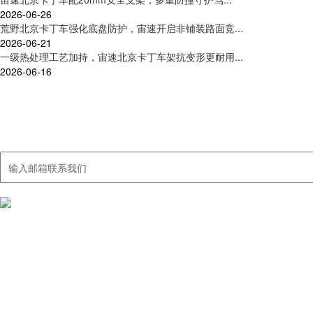
2026-06-26
荒野北京卡丁车强化底盘防护，宙速开启非铺装路面竞...
2026-06-21
一级热处理工艺加持，宙速北京卡丁车架抗变形更耐用...
2026-06-16
联系我们
集卡丁车及周边产品研发、制造、销售、服务于一体
我们国内的销售网络覆盖大多数城市，出口销售额40%以上，远销中东
产品中心
北京荒野卡丁
北京职业超四