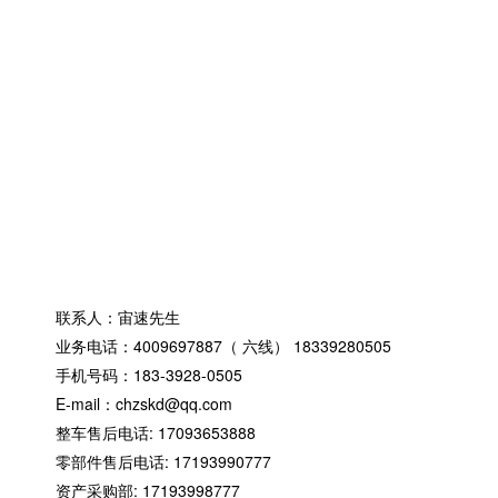
北京娱乐型卡
北京周边产品
北京KZ级卡丁
北京OK级卡丁
北京赛车装备
北京防护设施
北京计时设备
北京电动越野
联系我们
联系人：宙速先生
业务电话：4009697887（ 六线） 18339280505
手机号码：183-3928-0505
E-mail：chzskd@qq.com
整车售后电话: 17093653888
零部件售后电话: 17193990777
资产采购部: 17193998777