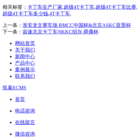
相关标签：
卡丁车生产厂家
,
超级4T卡丁车
,
超级4T卡丁车比赛
,
超级4T卡丁车多少钱
,
4T卡丁车
,
上一条：
淮安龙文赛车场 RMCC中国杯&北京ASKC亚盟杯
下一条：
宙速北京卡丁车|SKKC绍兴 舜康杯
网站首页
关于我们
新闻中心
产品中心
案例展示
联系我们
筑巢ECMS
首页
电话咨询
在线留言
微信咨询